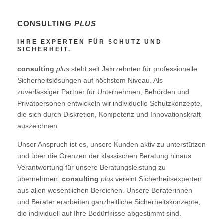
Personenschutz
CONSULTING
PLUS
Corporate Security
IHRE EXPERTEN FÜR SCHUTZ UND
SICHERHEIT.
Kritische Infrastruktur
consulting
plus
steht seit Jahrzehnten für professionelle
Kommunale Sicherheit
Sicherheitslösungen auf höchstem Niveau. Als
zuverlässiger Partner für Unternehmen, Behörden und
Privatpersonen entwickeln wir individuelle Schutzkonzepte,
Zivile Verteidigung
die sich durch Diskretion, Kompetenz und Innovationskraft
auszeichnen.
Future Advisor
Unser Anspruch ist es, unsere Kunden aktiv zu unterstützen
Vireal Vision
und über die Grenzen der klassischen Beratung hinaus
Verantwortung für unsere Beratungsleistung zu
übernehmen.
consulting
plus
vereint Sicherheitsexperten
Vireal Security
aus allen wesentlichen Bereichen. Unsere Beraterinnen
und Berater erarbeiten ganzheitliche Sicherheitskonzepte,
Herausgeber & Autor
die individuell auf Ihre Bedürfnisse abgestimmt sind.