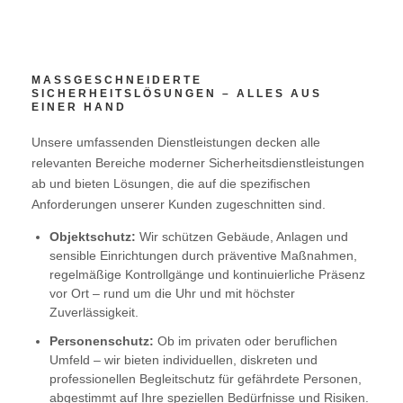
Bücher
Vorträge & Interviews
MASSGESCHNEIDERTE S
ICHERHEITSLÖSUNGEN – ALLES AUS E
INER HAND
Manager & Initiator
Unsere umfassenden Dienstleistungen decken alle
consultig plus Unternehmensgruppe
relevanten Bereiche moderner Sicherheitsdienstleistungen
ab und bieten Lösungen, die auf die spezifischen
Security Explorer
Anforderungen unserer Kunden zugeschnitten sind.
Objektschutz:
Wir schützen Gebäude, Anlagen und
Future Safe House
sensible Einrichtungen durch präventive Maßnahmen,
regelmäßige Kontrollgänge und kontinuierliche Präsenz
IFTUS – Institut für Krisenprävention
vor Ort – rund um die Uhr und mit höchster
Zuverlässigkeit.
Deutsches Forum für Kriminalprävention
Personenschutz:
Ob im privaten oder beruflichen
Umfeld – wir bieten individuellen, diskreten und
professionellen Begleitschutz für gefährdete Personen,
KRITIS & Cyber
abgestimmt auf Ihre speziellen Bedürfnisse und Risiken.