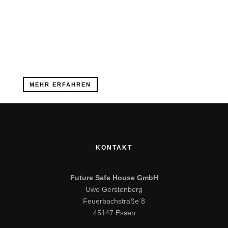
Personenschutz
Aufbau- und Ablauforganisation sowie Training der
Krisenorganisation.
Corporate Security
SENSIBILISIERUNGSMANAGEMENT
Seminare, Trainings und Simulationen für Mitarbeiter
Kritische Infrastruktur
zur Abwehr möglicher Angriffe.
Kommunale Sicherheit
MEHR ERFAHREN
Zivile Verteidigung
Future Advisor
KONTAKT
Vireal Vision
Future Safe House GmbH
Vireal Security
Uwe Gerstenberg
Feuerbachstraße 8
Herausgeber & Autor
45147 Essen