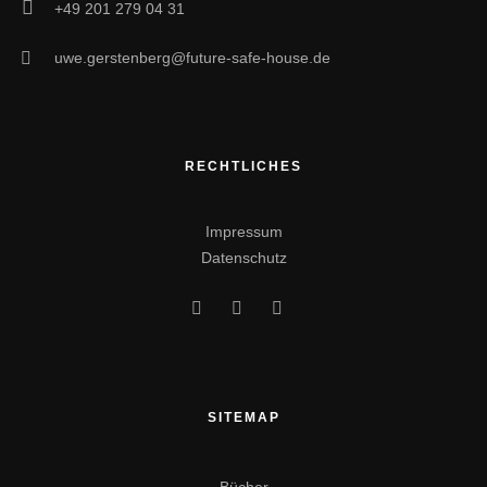
+49 201 279 04 31
Bücher
uwe.gerstenberg@future-safe-house.de
Vorträge & Interviews
Manager & Initiator
RECHTLICHES
consultig plus Unternehmensgruppe
Impressum
Security Explorer
Datenschutz
Future Safe House
IFTUS – Institut für Krisenprävention
Deutsches Forum für Kriminalprävention
SITEMAP
KRITIS & Cyber