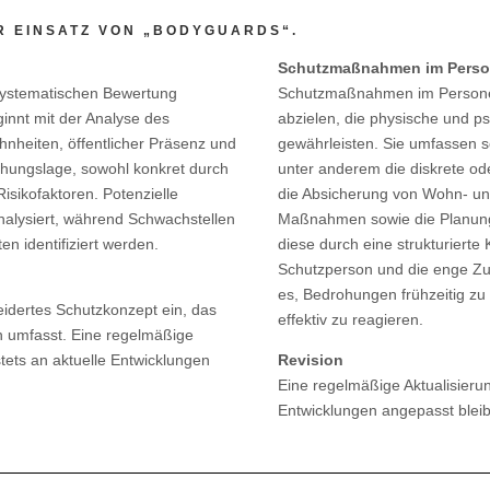
R EINSATZ VON „BODYGUARDS“.
Schutzmaßnahmen im Perso
systematischen Bewertung
Schutzmaßnahmen im Personens
ginnt mit der Analyse des
abzielen, die physische und ps
ohnheiten, öffentlicher Präsenz und
gewährleisten. Sie umfassen s
rohungslage, sowohl konkret durch
unter anderem die diskrete od
isikofaktoren. Potenzielle
die Absicherung von Wohn- und
analysiert, während Schwachstellen
Maßnahmen sowie die Planung 
n identifiziert werden.
diese durch eine strukturierte
Schutzperson und die enge Zus
es, Bedrohungen frühzeitig zu 
idertes Schutzkonzept ein, das
effektiv zu reagieren.
 umfasst. Eine regelmäßige
stets an aktuelle Entwicklungen
Revision
Eine regelmäßige Aktualisierung
Entwicklungen angepasst bleib