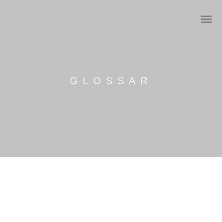
GLOSSAR
Sicherheitsexperte
Sicherheitsanalysen
Sicherheitsmanagement
Informationsschutz