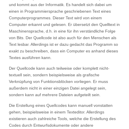
und kommt aus der Informatik. Es handelt sich dabei um
Bücher
einen in Programmiersprache geschriebenen Text eines
Computerprogrammes. Dieser Text wird von einem
Vorträge & Interviews
Computer erkannt und gelesen. Er übersetzt den Quelltext in
Maschinensprache, d.h. in eine für ihn verständliche Folge
Manager & Initiator
von Bits. Der Quellcode ist also auch für den Menschen als
Text lesbar. Allerdings ist er dazu gedacht das Programm so
consultig plus Unternehmensgruppe
exakt zu beschreiben, dass ein Computer es anhand dieses
Textes ausführen kann.
Security Explorer
Der Quellcode kann auch teilweise oder komplett nicht-
textuell sein, sondern beispielsweise als grafische
Future Safe House
Verknüpfung von Funktionsblöcken vorliegen. Er muss
außerdem nicht in einer einzigen Datei angelegt sein,
IFTUS – Institut für Krisenprävention
sondern kann auf mehrere Dateien aufgeteilt sein.
Die Erstellung eines Quellcodes kann manuell vonstatten
Deutsches Forum für Kriminalprävention
gehen, beispielsweise in einem Texteditor. Allerdings
existieren auch zahlreiche Tools, welche die Erstellung des
KRITIS & Cyber
Codes durch Entwurfsdokumente oder andere