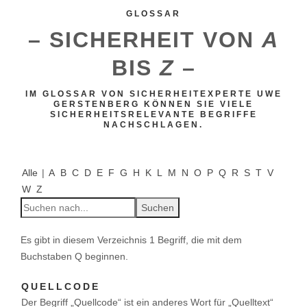
Personenschutz
GLOSSAR
– SICHERHEIT VON
A
Corporate Security
BIS
Z
–
Kritische Infrastruktur
IM GLOSSAR VON SICHERHEITEXPERTE UWE
GERSTENBERG KÖNNEN SIE VIELE
Kommunale Sicherheit
SICHERHEITSRELEVANTE BEGRIFFE
NACHSCHLAGEN.
Zivile Verteidigung
Alle
|
A
B
C
D
E
F
G
H
K
L
M
N
O
P
Q
R
S
T
V
Future Advisor
W
Z
Vireal Vision
Es gibt in diesem Verzeichnis 1 Begriff, die mit dem
Vireal Security
Buchstaben Q beginnen.
Herausgeber & Autor
QUELLCODE
Der Begriff „Quellcode“ ist ein anderes Wort für „Quelltext“